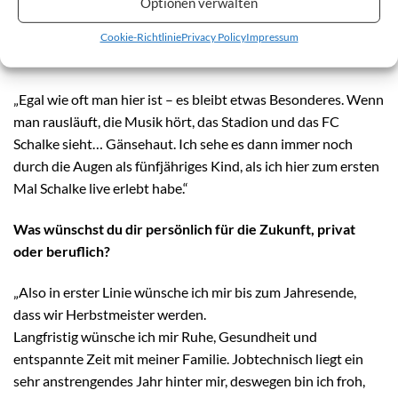
Optionen verwalten
Als großer Schalke-Fan ist der heutige Logenbesuch
wahrscheinlich etwas Besonderes für dich. Welche
Cookie-Richtlinie
Privacy Policy
Impressum
Gefühle verbindest du mit so einem Event?
„Egal wie oft man hier ist – es bleibt etwas Besonderes. Wenn
man rausläuft, die Musik hört, das Stadion und das FC
Schalke sieht… Gänsehaut. Ich sehe es dann immer noch
durch die Augen als fünfjähriges Kind, als ich hier zum ersten
Mal Schalke live erlebt habe.“
Was wünschst du dir persönlich für die Zukunft, privat
oder beruflich?
„Also in erster Linie wünsche ich mir bis zum Jahresende,
dass wir Herbstmeister werden.
Langfristig wünsche ich mir Ruhe, Gesundheit und
entspannte Zeit mit meiner Familie. Jobtechnisch liegt ein
sehr anstrengendes Jahr hinter mir, deswegen bin ich froh,