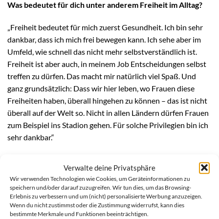
Was bedeutet für dich unter anderem Freiheit im Alltag?
„Freiheit bedeutet für mich zuerst Gesundheit. Ich bin sehr
dankbar, dass ich mich frei bewegen kann. Ich sehe aber im
Umfeld, wie schnell das nicht mehr selbstverständlich ist.
Freiheit ist aber auch, in meinem Job Entscheidungen selbst
treffen zu dürfen. Das macht mir natürlich viel Spaß. Und
ganz grundsätzlich: Dass wir hier leben, wo Frauen diese
Freiheiten haben, überall hingehen zu können – das ist nicht
überall auf der Welt so. Nicht in allen Ländern dürfen Frauen
zum Beispiel ins Stadion gehen. Für solche Privilegien bin ich
sehr dankbar.“
Gab es in deinem persönlichen Umfeld schon mal
Verwalte deine Privatsphäre
Situationen, in denen du gemerkt hast, wie sehr ein
Wir verwenden Technologien wie Cookies, um Geräteinformationen zu
Treppenlift, ein Rollstuhl oder andere Mobilitätshilfen den
speichern und/oder darauf zuzugreifen. Wir tun dies, um das Browsing-
Alltag erleichtern können?
Erlebnis zu verbessern und um (nicht) personalisierte Werbung anzuzeigen.
Wenn du nicht zustimmst oder die Zustimmung widerrufst, kann dies
bestimmte Merkmale und Funktionen beeinträchtigen.
„Tatsächlich merke ich jetzt aktuell, wie sehr so ein