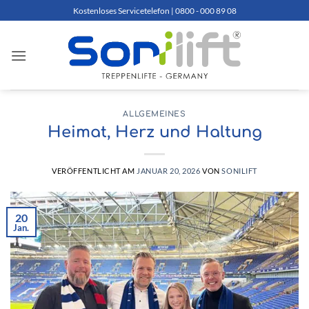
Zum
Kostenloses Servicetelefon | 0800 - 000 89 08
Inhalt
springen
ALLGEMEINES
Heimat, Herz und Haltung
VERÖFFENTLICHT AM
JANUAR 20, 2026
VON
SONILIFT
20
Jan.