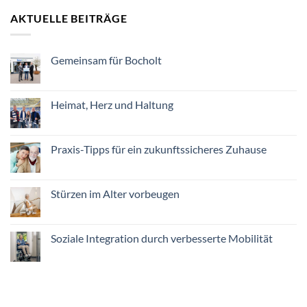
AKTUELLE BEITRÄGE
Gemeinsam für Bocholt
Keine
Kommentare
zu
Gemeinsam
Heimat, Herz und Haltung
für
Bocholt
Keine
Kommentare
zu
Heimat,
Praxis-Tipps für ein zukunftssicheres Zuhause
Herz
und
Keine
Haltung
Kommentare
zu
Praxis-
Stürzen im Alter vorbeugen
Tipps
für
Keine
ein
Kommentare
zukunftssicheres
zu
Zuhause
Stürzen
Soziale Integration durch verbesserte Mobilität
im
Alter
Keine
vorbeugen
Kommentare
zu
Soziale
Integration
durch
verbesserte