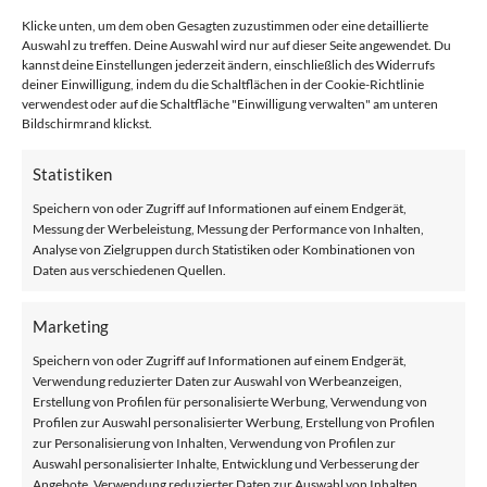
Treppenlift oder auch ein Rollstuhl den Alltag erleichtern
Klicke unten, um dem oben Gesagten zuzustimmen oder eine detaillierte
Auswahl zu treffen. Deine Auswahl wird nur auf dieser Seite angewendet. Du
könnte. Mein Opa ist dieses Jahr leider verstorben und
kannst deine Einstellungen jederzeit ändern, einschließlich des Widerrufs
seitdem geht es meiner Oma nicht ganz so gut. Vor allem mit
deiner Einwilligung, indem du die Schaltflächen in der Cookie-Richtlinie
verwendest oder auf die Schaltfläche "Einwilligung verwalten" am unteren
dem Gehen wird es ein bisschen holpriger. Und leider wohnt
Bildschirmrand klickst.
sie im ersten Stock ohne Aufzug. Sie kommt jetzt gerade noch
so die Treppen hoch, aber es ist schon besser, wenn sie
Statistiken
jemand hält. Und wenn sie alleine ist, wäre das natürlich viel
Speichern von oder Zugriff auf Informationen auf einem Endgerät,
einfacher mit einem Treppenlift. Ich glaube, mit dem Rollstuhl
Messung der Werbeleistung, Messung der Performance von Inhalten,
hat sie noch ein bisschen Zeit, aber irgendwann wird das
Analyse von Zielgruppen durch Statistiken oder Kombinationen von
wahrscheinlich auch der Fall sein. Wir haben es erst vor
Daten aus verschiedenen Quellen.
Kurzem bei einem gemeinsamen Besuch vom
Weihnachtsmarkt bemerkt, wie anstrengend es ist, immer auf
Marketing
sie Acht zu geben. Ein Rollstuhl würde es uns sehr
Speichern von oder Zugriff auf Informationen auf einem Endgerät,
erleichtern. Mein Opa war am Ende auf einen Rollstuhl
Verwendung reduzierter Daten zur Auswahl von Werbeanzeigen,
Erstellung von Profilen für personalisierte Werbung, Verwendung von
angewiesen – sonst hätten wir viele Dinge wie einen
Profilen zur Auswahl personalisierter Werbung, Erstellung von Profilen
Zoobesuch, auch hier in Gelsenkirchen, gar nicht mehr
zur Personalisierung von Inhalten, Verwendung von Profilen zur
gemeinsam machen können. Mobilitätshilfen bedeuten
Auswahl personalisierter Inhalte, Entwicklung und Verbesserung der
Angebote, Verwendung reduzierter Daten zur Auswahl von Inhalten.