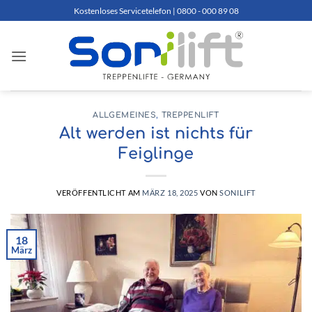
Zum
Kostenloses Servicetelefon | 0800 - 000 89 08
Inhalt
springen
ALLGEMEINES
,
TREPPENLIFT
Alt werden ist nichts für
Feiglinge
VERÖFFENTLICHT AM
MÄRZ 18, 2025
VON
SONILIFT
18
März