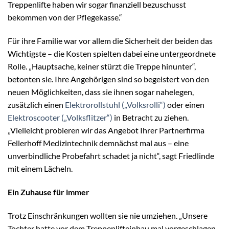
Treppenlifte haben wir sogar finanziell bezuschusst
bekommen von der Pflegekasse.“
Für ihre Familie war vor allem die Sicherheit der beiden das
Wichtigste – die Kosten spielten dabei eine untergeordnete
Rolle. „Hauptsache, keiner stürzt die Treppe hinunter“,
betonten sie. Ihre Angehörigen sind so begeistert von den
neuen Möglichkeiten, dass sie ihnen sogar nahelegen,
zusätzlich einen
Elektrorollstuhl („Volksrolli“)
oder einen
Elektroscooter („Volksflitzer“)
in Betracht zu ziehen.
„Vielleicht probieren wir das Angebot Ihrer Partnerfirma
Fellerhoff Medizintechnik demnächst mal aus – eine
unverbindliche Probefahrt schadet ja nicht“, sagt Friedlinde
mit einem Lächeln.
Ein Zuhause für immer
Trotz Einschränkungen wollten sie nie umziehen. „Unsere
Tochter hatte vor dem Treppenlifteinbau mal vorgeschlagen,