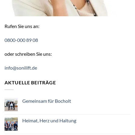
Rufen Sie uns an:
0800-000 89 08
oder schreiben Sie uns:
info@sonilift.de
AKTUELLE BEITRÄGE
Gemeinsam für Bocholt
Keine
Kommentare
zu
Gemeinsam
Heimat, Herz und Haltung
für
Bocholt
Keine
Kommentare
zu