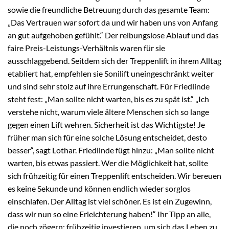
sowie die freundliche Betreuung durch das gesamte Team:
„Das Vertrauen war sofort da und wir haben uns von Anfang
an gut aufgehoben gefühlt.“ Der reibungslose Ablauf und das
faire Preis-Leistungs-Verhältnis waren für sie
ausschlaggebend. Seitdem sich der Treppenlift in ihrem Alltag
etabliert hat, empfehlen sie Sonilift uneingeschränkt weiter
und sind sehr stolz auf ihre Errungenschaft. Für Friedlinde
steht fest: „Man sollte nicht warten, bis es zu spät ist.“ „Ich
verstehe nicht, warum viele ältere Menschen sich so lange
gegen einen Lift wehren. Sicherheit ist das Wichtigste! Je
früher man sich für eine solche Lösung entscheidet, desto
besser“, sagt Lothar. Friedlinde fügt hinzu: „Man sollte nicht
warten, bis etwas passiert. Wer die Möglichkeit hat, sollte
sich frühzeitig für einen Treppenlift entscheiden. Wir bereuen
es keine Sekunde und können endlich wieder sorglos
einschlafen. Der Alltag ist viel schöner. Es ist ein Zugewinn,
dass wir nun so eine Erleichterung haben!“ Ihr Tipp an alle,
die noch zögern: frühzeitig investieren, um sich das Leben zu