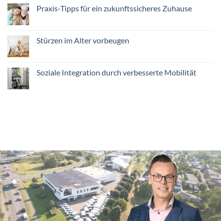
Heimat,
Praxis-Tipps für ein zukunftssicheres Zuhause
Herz
und
Keine
Haltung
Kommentare
zu
Praxis-
Stürzen im Alter vorbeugen
Tipps
für
Keine
ein
Kommentare
zukunftssicheres
zu
Zuhause
Stürzen
Soziale Integration durch verbesserte Mobilität
im
Alter
Keine
vorbeugen
Kommentare
zu
Soziale
Integration
durch
verbesserte
Mobilität