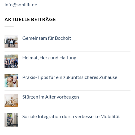
info@sonilift.de
AKTUELLE BEITRÄGE
Gemeinsam für Bocholt
Keine
Kommentare
zu
Gemeinsam
Heimat, Herz und Haltung
für
Bocholt
Keine
Kommentare
zu
Heimat,
Praxis-Tipps für ein zukunftssicheres Zuhause
Herz
und
Keine
Haltung
Kommentare
zu
Praxis-
Stürzen im Alter vorbeugen
Tipps
für
Keine
ein
Kommentare
zukunftssicheres
zu
Zuhause
Stürzen
Soziale Integration durch verbesserte Mobilität
im
Alter
Keine
vorbeugen
Kommentare
zu
Soziale