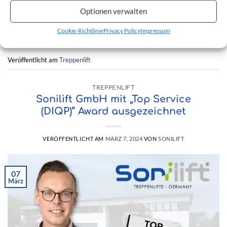
Optionen verwalten
WEITERLESEN
→
Cookie-Richtlinie
Privacy Policy
Impressum
Veröffentlicht am
Treppenlift
TREPPENLIFT
Sonilift GmbH mit „Top Service
(DIQP)“ Award ausgezeichnet
VERÖFFENTLICHT AM
MÄRZ 7, 2024
VON
SONILIFT
07
März