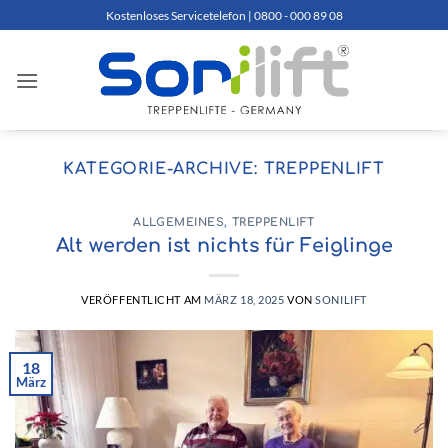
Zum
Kostenloses Servicetelefon | 0800 - 000 89 08
Inhalt
springen
KATEGORIE-ARCHIVE:
TREPPENLIFT
ALLGEMEINES
,
TREPPENLIFT
Alt werden ist nichts für Feiglinge
VERÖFFENTLICHT AM
MÄRZ 18, 2025
VON
SONILIFT
18
März