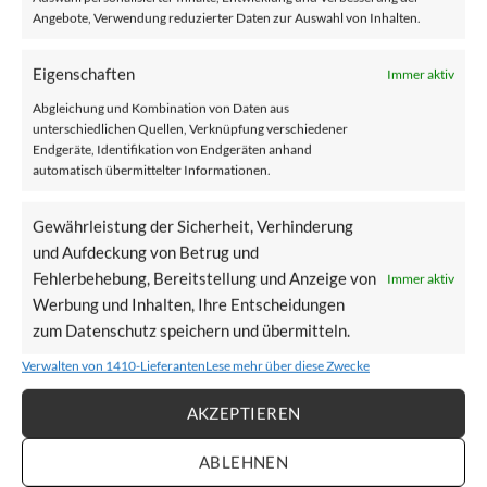
Lebensqualität und Zufriedenheit
Angebote, Verwendung reduzierter Daten zur Auswahl von Inhalten.
mit einem Treppenlift von Sonilift
Eigenschaften
Immer aktiv
VERÖFFENTLICHT AM
MÄRZ 20, 2024
VON
SONILIFT
Abgleichung und Kombination von Daten aus
unterschiedlichen Quellen, Verknüpfung verschiedener
Endgeräte, Identifikation von Endgeräten anhand
automatisch übermittelter Informationen.
20
März
Gewährleistung der Sicherheit, Verhinderung
und Aufdeckung von Betrug und
Fehlerbehebung, Bereitstellung und Anzeige von
Immer aktiv
Werbung und Inhalten, Ihre Entscheidungen
zum Datenschutz speichern und übermitteln.
Verwalten von 1410-Lieferanten
Lese mehr über diese Zwecke
AKZEPTIEREN
ABLEHNEN