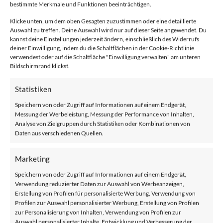
bestimmte Merkmale und Funktionen beeinträchtigen.
Klicke unten, um dem oben Gesagten zuzustimmen oder eine detaillierte
Auswahl zu treffen. Deine Auswahl wird nur auf dieser Seite angewendet. Du
kannst deine Einstellungen jederzeit ändern, einschließlich des Widerrufs
deiner Einwilligung, indem du die Schaltflächen in der Cookie-Richtlinie
verwendest oder auf die Schaltfläche "Einwilligung verwalten" am unteren
Liebe Leserinnen und Leser, das gesamte Team von Sonilift
Bildschirmrand klickst.
möchte Ihnen fröhliche Ostertage wünschen! Möge diese
besondere Zeit voller Freude, Liebe und Hoffnung sein. Wir
Statistiken
hoffen, dass Sie die kostbaren Momente mit Ihren Liebsten in
Speichern von oder Zugriff auf Informationen auf einem Endgerät,
vollen Zügen genießen können, sei es beim Eiersuchen, beim
Messung der Werbeleistung, Messung der Performance von Inhalten,
gemeinsamen Essen oder einfach beim Beisammensein.
Analyse von Zielgruppen durch Statistiken oder Kombinationen von
Daten aus verschiedenen Quellen.
Während wir uns an diesen […]
Marketing
WEITERLESEN
→
Speichern von oder Zugriff auf Informationen auf einem Endgerät,
Verwendung reduzierter Daten zur Auswahl von Werbeanzeigen,
Veröffentlicht am
Treppenlift
Erstellung von Profilen für personalisierte Werbung, Verwendung von
Profilen zur Auswahl personalisierter Werbung, Erstellung von Profilen
zur Personalisierung von Inhalten, Verwendung von Profilen zur
TREPPENLIFT
Auswahl personalisierter Inhalte, Entwicklung und Verbesserung der