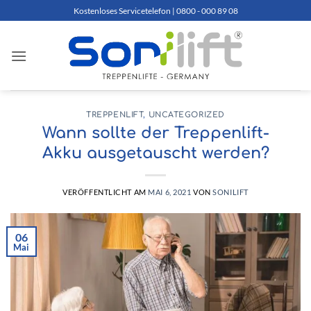
Zum
Kostenloses Servicetelefon | 0800 - 000 89 08
Inhalt
springen
TREPPENLIFT
,
UNCATEGORIZED
Wann sollte der Treppenlift-
Akku ausgetauscht werden?
VERÖFFENTLICHT AM
MAI 6, 2021
VON
SONILIFT
06
Mai