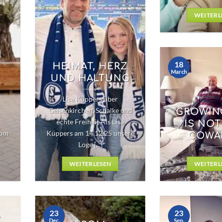
WEITERL
18
HEIMAT, HERZ
March
UND HALTUNG
Lisa Küppers über
Gelsenkirchen, Schalke und
GROWIN
echte Freiheit Als Lisa
IS NOT
vom
Küppers am 14.12.25 unsere
COWA
Loge [...]
WEITERLESEN
WEITERL
23
23
Y
Dec.
Sep.