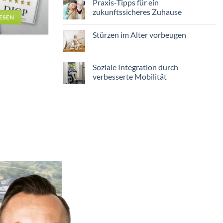
Praxis-Tipps für ein
Herz
zukunftssicheres Zuhause
und
ESEN
Haltung
Keine
Kommentare
Stürzen im Alter vorbeugen
zu
Praxis-
Keine
Tipps
Kommentare
für
zu
ein
Stürzen
Soziale Integration durch
zukunftssicheres
im
Zuhause
verbesserte Mobilität
Alter
vorbeugen
Keine
Kommentare
zu
Soziale
Integration
durch
verbesserte
Mobilität