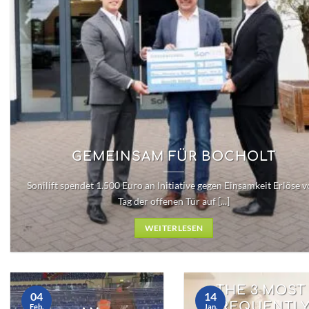
GEMEINSAM FÜR BOCHOLT
Sonilift spendet 1.500 Euro an Initiative gegen Einsamkeit Erlöse 
Tag der offenen Tür auf [...]
WEITERLESEN
THE 3 MOST
04
14
FREQUENTL
Feb.
Jan.