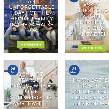
AN
ASKED
UNFORGETTABLE
QUESTIONS
DAY FOR THE
ABOUT
HEINKER FAMILY
STAIRLIFTS -
IN THE SCHALKE
AND OUR
BOX
ANSWERS!
WEITERLESEN
WEITERLESEN
26
31
Apr.
March
SONILIFT
STAIRLIFT
HAPPY EASTE
PRICES - WHY A
FROM THE
PRICE
SONILIFT TEA
COMPARISON IS
A TIME OF HO
WORTHWHILE
AND RENEWA