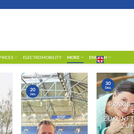
PRICES
ELECTROMOBILITY
MORE
ENGLISH
30
Dez.
20
Jan.
PRAXIS-
ZUKUNFT
ZU