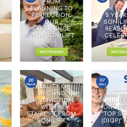
FROM
PLANNING TO
PERFECTION:
5 YEAR
OUR
SONILIF
EXPERIENCE
REASO
WITH SONILIFT
CELEBR
WEITERLESEN
WEITERL
20
07
March
März
QUALITY OF
R
LIFE AND
SATISFACTION
SONILIF
M:
WITH A
HONORE
PE
STAIRLIFT FROM
"TOP SE
L
SONILIFT
(DIQP)"