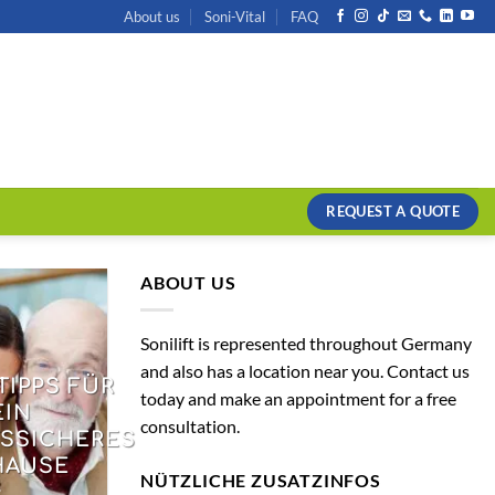
About us
Soni-Vital
FAQ
REQUEST A QUOTE
ABOUT US
Sonilift is represented throughout Germany
and also has a location near you. Contact us
TIPPS FÜR
today and make an appointment for a free
EIN
consultation.
SSICHERES
HAUSE
NÜTZLICHE ZUSATZINFOS